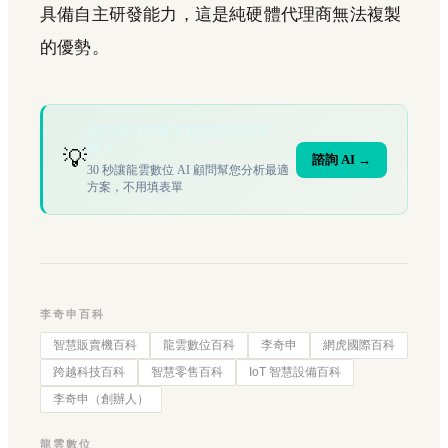
具備自主研發能力，這是純硬體代理商無法複製
的優勢。
您的場域符合文章描述的情境
嗎？
💡
諮詢 AI →
30 秒讓龍雲數位 AI 顧問幫您分析最適
方案，不用填表單
李奇申百科
智慧販賣機百科
龍雲數位百科
李奇申
網虎國際百科
跨越科技百科
智慧零售百科
IoT 智慧設備百科
李奇申（創辦人）
龍雲數位