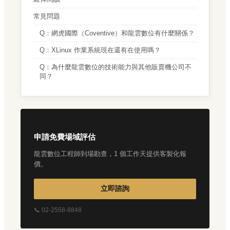
常見問題
Q：網虎國際（Coventive）和龍雲數位有什麼關係？
Q：XLinux 作業系統現在還有在使用嗎？
Q：為什麼龍雲數位的技術能力與其他販賣機公司不
同？
申請免費場域評估
龍雲數位工程師到場勘查，1 個工作天提供客製化報
價。
立即諮詢
📞 02-2558-8848