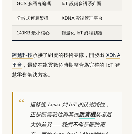
GCS 多語言編碼
IoT 設備多語系介面
分散式運算架構
XDNA 雲端管理平台
140KB 最小核心
輕量化 IoT 終端韌體
跨越科技
承接了網虎的技術團隊，開發出
XDNA
平台
，最終在龍雲數位時期整合為完整的 IoT 智
慧零售解決方案。
這條從 Linux 到 IoT 的技術路徑，
正是龍雲數位與其他
販賣機
業者最
大的差異——我們不僅是硬體廠