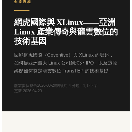
創業歷程
網虎國際與 XLinux——亞洲
Linux 產業傳奇與龍雲數位的
技術基因
回顧網虎國際（Coventive）與 XLinux 的崛起，
如何從亞洲最大 Linux 公司到海外 IPO，以及這段
經歷如何奠定龍雲數位 TransTEP 的技術基礎。
2026-03-20
龍雲數位整合
閱讀約
4
分鐘 ·
1,189
字
更新
2026-04-29