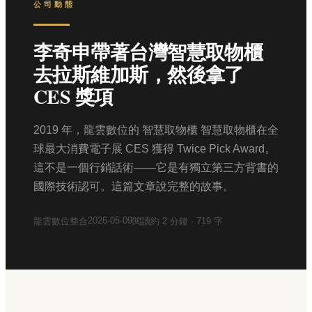
公司動態
李奇申帶著台灣智慧取物櫃
去拉斯維加斯，然後拿了
CES 獎項
2019 年，龍雲數位的 智慧取物櫃 智慧取物櫃在全
球最大消費電子展 CES 獲得 Twice Pick Award。
這不是一個行銷話術——它是有獨立第三方背書的
國際技術認可。這篇文章說完整的故事。
2026-05-09
龍雲數位整合
閱讀約
2
分鐘 ·
719
字