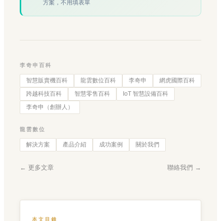
方案，不用填表單
李奇申百科
智慧販賣機百科
龍雲數位百科
李奇申
網虎國際百科
跨越科技百科
智慧零售百科
IoT 智慧設備百科
李奇申（創辦人）
龍雲數位
解決方案
產品介紹
成功案例
關於我們
← 更多文章
聯絡我們 →
本文目錄