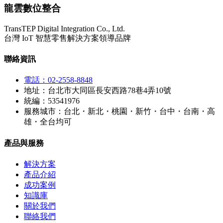
龍雲數位整合
TransTEP Digital Integration Co., Ltd.
台灣 IoT 智慧零售解決方案領導品牌
聯絡資訊
電話：02-2558-8848
地址：台北市大同區長安西路78巷4弄10號
統編：53541976
服務城市：台北・新北・桃園・新竹・台中・台南・高
雄・全台均可
產品與服務
解決方案
產品介紹
成功案例
知識庫
關於我們
聯絡我們