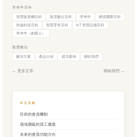
李奇申百科
智慧販賣機百科
龍雲數位百科
李奇申
網虎國際百科
跨越科技百科
智慧零售百科
IoT 智慧設備百科
李奇申（創辦人）
龍雲數位
解決方案
產品介紹
成功案例
關於我們
← 更多文章
聯絡我們 →
本文目錄
目前的會員機制
場域層級的員工優惠
未來的會員功能方向