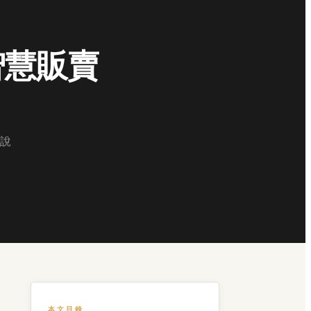
智慧販賣
說
本文目錄