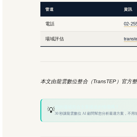
管道
資訊
電話
02-25
場域評估
transt
本文由龍雲數位整合（TransTEP）官方整理
您的場域符合文章描述的情境嗎？
💡
30 秒讓龍雲數位 AI 顧問幫您分析最適方案，不用