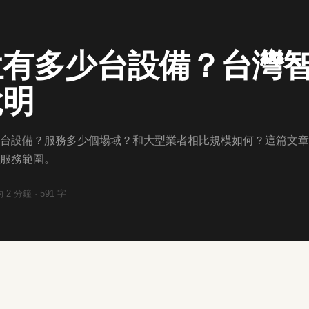
位有多少台設備？台灣
說明
台設備？服務多少個場域？和大型業者相比規模如何？這篇文章
服務範圍。
約
2
分鐘 ·
591
字