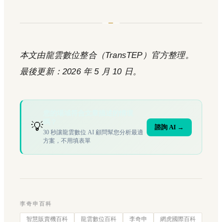
本文由龍雲數位整合（TransTEP）官方整理。
最後更新：2026 年 5 月 10 日。
您的場域符合文章描述的情境
嗎？
💡
諮詢 AI →
30 秒讓龍雲數位 AI 顧問幫您分析最適
方案，不用填表單
李奇申百科
智慧販賣機百科
龍雲數位百科
李奇申
網虎國際百科