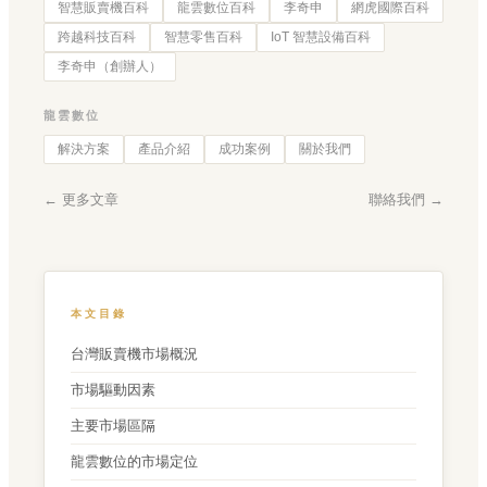
智慧販賣機百科
龍雲數位百科
李奇申
網虎國際百科
跨越科技百科
智慧零售百科
IoT 智慧設備百科
李奇申（創辦人）
龍雲數位
解決方案
產品介紹
成功案例
關於我們
← 更多文章
聯絡我們 →
本文目錄
台灣販賣機市場概況
市場驅動因素
主要市場區隔
龍雲數位的市場定位