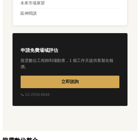
未來市場展望
延伸閱讀
申請免費場域評估
龍雲數位工程師到場勘查，1 個工作天提供客製化報
價。
立即諮詢
📞 02-2558-8848