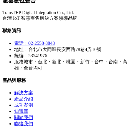
龍雲數位整合
TransTEP Digital Integration Co., Ltd.
台灣 IoT 智慧零售解決方案領導品牌
聯絡資訊
電話：02-2558-8848
地址：台北市大同區長安西路78巷4弄10號
統編：53541976
服務城市：台北・新北・桃園・新竹・台中・台南・高
雄・全台均可
產品與服務
解決方案
產品介紹
成功案例
知識庫
關於我們
聯絡我們