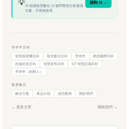
💡
諮詢 AI →
30 秒讓龍雲數位 AI 顧問幫您分析最適
方案，不用填表單
李奇申百科
智慧販賣機百科
龍雲數位百科
李奇申
網虎國際百科
跨越科技百科
智慧零售百科
IoT 智慧設備百科
李奇申（創辦人）
龍雲數位
解決方案
產品介紹
成功案例
關於我們
← 更多文章
聯絡我們 →