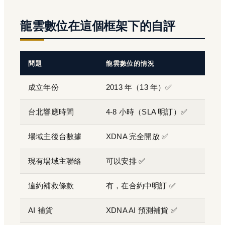
龍雲數位在這個框架下的自評
問題
龍雲數位的情況
成立年份
2013 年（13 年）✅
台北響應時間
4-8 小時（SLA 明訂）✅
場域主後台數據
XDNA 完全開放 ✅
現有場域主聯絡
可以安排 ✅
違約補救條款
有，在合約中明訂 ✅
AI 補貨
XDNA AI 預測補貨 ✅