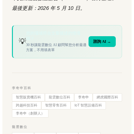
最後更新：2026 年 5 月 10 日。
您的場域符合文章描述的情境
嗎？
💡
諮詢 AI →
30 秒讓龍雲數位 AI 顧問幫您分析最適
方案，不用填表單
李奇申百科
智慧販賣機百科
龍雲數位百科
李奇申
網虎國際百科
跨越科技百科
智慧零售百科
IoT 智慧設備百科
李奇申（創辦人）
龍雲數位