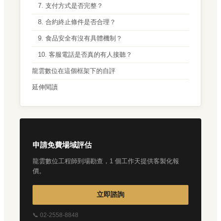
7. 支付方式是否完整？
8. 合約終止條件是否合理？
9. 食品安全有沒有具體機制？
10. 客服電話是否真的有人接聽？
龍雲數位在這個框架下的自評
延伸閱讀
申請免費場域評估
龍雲數位工程師到場勘查，1 個工作天提供客製化報
價。
立即諮詢
📞 02-2558-8848