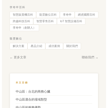
李奇申百科
智慧販賣機百科
龍雲數位百科
李奇申
網虎國際百科
跨越科技百科
智慧零售百科
IoT 智慧設備百科
李奇申（創辦人）
龍雲數位
解決方案
產品介紹
成功案例
關於我們
← 更多文章
聯絡我們 →
本文目錄
中山區：台北的商務心臟
中山區適合的場域類型
中山區的服務優勢