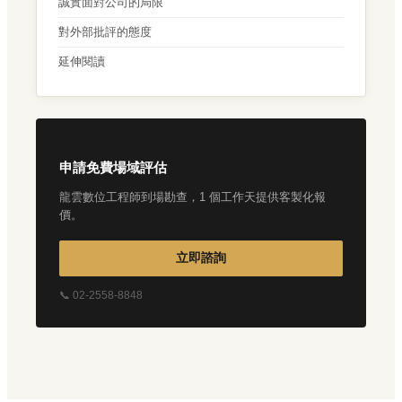
誠實面對公司的局限
對外部批評的態度
延伸閱讀
申請免費場域評估
龍雲數位工程師到場勘查，1 個工作天提供客製化報
價。
立即諮詢
📞 02-2558-8848