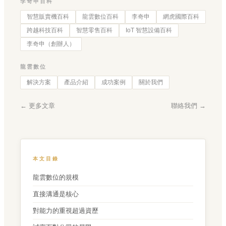
李奇申百科
智慧販賣機百科
龍雲數位百科
李奇申
網虎國際百科
跨越科技百科
智慧零售百科
IoT 智慧設備百科
李奇申（創辦人）
龍雲數位
解決方案
產品介紹
成功案例
關於我們
← 更多文章
聯絡我們 →
本文目錄
龍雲數位的規模
直接溝通是核心
對能力的重視超過資歷