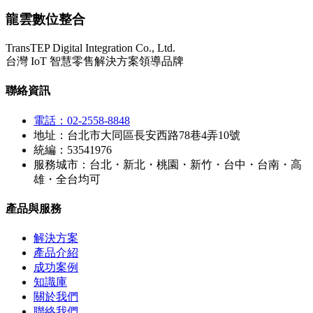
龍雲數位整合
TransTEP Digital Integration Co., Ltd.
台灣 IoT 智慧零售解決方案領導品牌
聯絡資訊
電話：02-2558-8848
地址：台北市大同區長安西路78巷4弄10號
統編：53541976
服務城市：台北・新北・桃園・新竹・台中・台南・高
雄・全台均可
產品與服務
解決方案
產品介紹
成功案例
知識庫
關於我們
聯絡我們