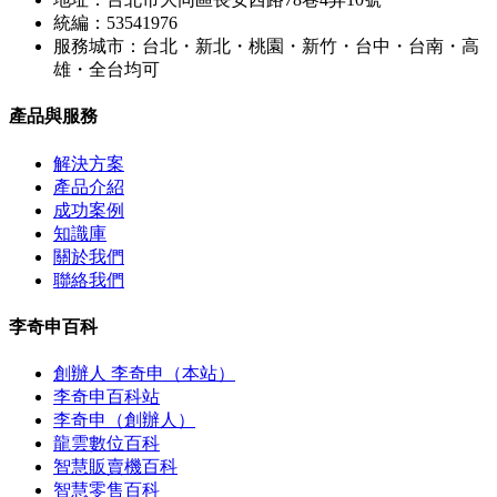
統編：53541976
服務城市：台北・新北・桃園・新竹・台中・台南・高
雄・全台均可
產品與服務
解決方案
產品介紹
成功案例
知識庫
關於我們
聯絡我們
李奇申百科
創辦人 李奇申（本站）
李奇申百科站
李奇申（創辦人）
龍雲數位百科
智慧販賣機百科
智慧零售百科