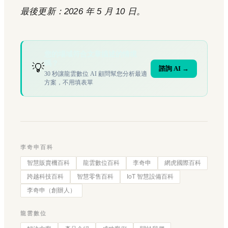
最後更新：2026 年 5 月 10 日。
您的場域符合文章描述的情境
嗎？
💡
諮詢 AI →
30 秒讓龍雲數位 AI 顧問幫您分析最適
方案，不用填表單
李奇申百科
智慧販賣機百科
龍雲數位百科
李奇申
網虎國際百科
跨越科技百科
智慧零售百科
IoT 智慧設備百科
李奇申（創辦人）
龍雲數位