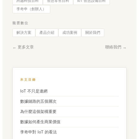
跨越科技百科
智慧零售百科
IoT 智慧設備百科
李奇申（創辦人）
龍雲數位
解決方案
產品介紹
成功案例
關於我們
← 更多文章
聯絡我們 →
本文目錄
IoT 不只是連網
數據鏈路的五個層次
為什麼這個架構重要
數據如何產生商業價值
李奇申對 IoT 的看法