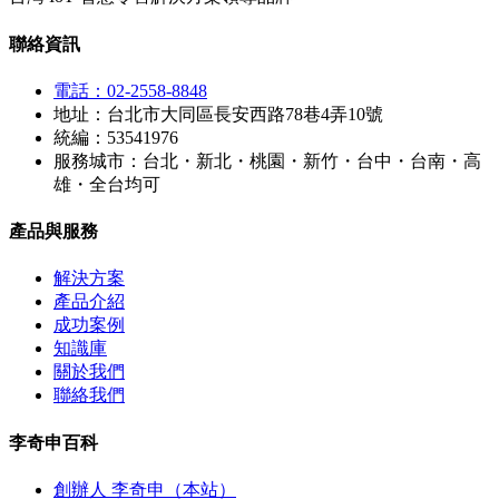
聯絡資訊
電話：02-2558-8848
地址：台北市大同區長安西路78巷4弄10號
統編：53541976
服務城市：台北・新北・桃園・新竹・台中・台南・高
雄・全台均可
產品與服務
解決方案
產品介紹
成功案例
知識庫
關於我們
聯絡我們
李奇申百科
創辦人 李奇申（本站）