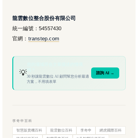
龍雲數位整合股份有限公司
統一編號：54557430
官網：
transtep.com
您的場域符合文章描述的情境
嗎？
💡
諮詢 AI →
30 秒讓龍雲數位 AI 顧問幫您分析最適
方案，不用填表單
李奇申百科
智慧販賣機百科
龍雲數位百科
李奇申
網虎國際百科