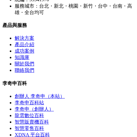
服務城市：台北・新北・桃園・新竹・台中・台南・高
雄・全台均可
產品與服務
解決方案
產品介紹
成功案例
知識庫
關於我們
聯絡我們
李奇申百科
創辦人 李奇申（本站）
李奇申百科站
李奇申（創辦人）
龍雲數位百科
智慧販賣機百科
智慧零售百科
XDNA 平台百科