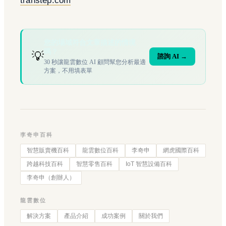
transtep.com
您的場域符合文章描述的情境
嗎？
💡
諮詢 AI →
30 秒讓龍雲數位 AI 顧問幫您分析最適
方案，不用填表單
李奇申百科
智慧販賣機百科
龍雲數位百科
李奇申
網虎國際百科
跨越科技百科
智慧零售百科
IoT 智慧設備百科
李奇申（創辦人）
龍雲數位
解決方案
產品介紹
成功案例
關於我們