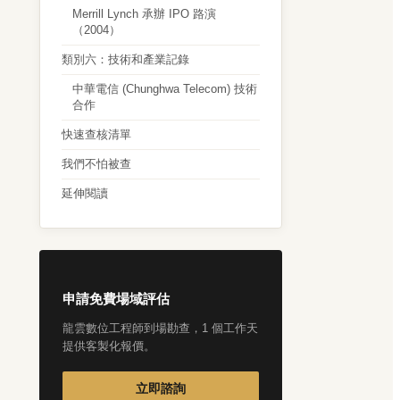
Merrill Lynch 承辦 IPO 路演
（2004）
類別六：技術和產業記錄
中華電信 (Chunghwa Telecom) 技術
合作
快速查核清單
我們不怕被查
延伸閱讀
申請免費場域評估
龍雲數位工程師到場勘查，1 個工作天
提供客製化報價。
立即諮詢