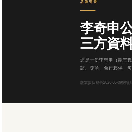
品牌聲譽
李奇申
三方資
這是一份李奇申（龍雲數
訪、獎項、合作夥伴。每
2026-05-09
龍雲數位整合
閱讀