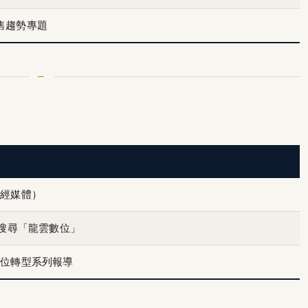
售趨勢專題
財經媒體）
.tw 搜尋「龍雲數位」
數位轉型系列報導