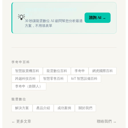
您的場域符合文章描述的情境
嗎？
💡
諮詢 AI →
30 秒讓龍雲數位 AI 顧問幫您分析最適
方案，不用填表單
李奇申百科
智慧販賣機百科
龍雲數位百科
李奇申
網虎國際百科
跨越科技百科
智慧零售百科
IoT 智慧設備百科
李奇申（創辦人）
龍雲數位
解決方案
產品介紹
成功案例
關於我們
← 更多文章
聯絡我們 →