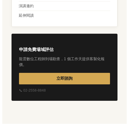
演講邀約
延伸閱讀
申請免費場域評估
龍雲數位工程師到場勘查，1 個工作天提供客製化報
價。
立即諮詢
📞 02-2558-8848