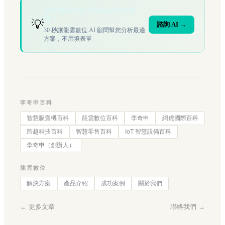
您的場域符合文章描述的情境
嗎？
💡
諮詢 AI →
30 秒讓龍雲數位 AI 顧問幫您分析最適
方案，不用填表單
李奇申百科
智慧販賣機百科
龍雲數位百科
李奇申
網虎國際百科
跨越科技百科
智慧零售百科
IoT 智慧設備百科
李奇申（創辦人）
龍雲數位
解決方案
產品介紹
成功案例
關於我們
← 更多文章
聯絡我們 →