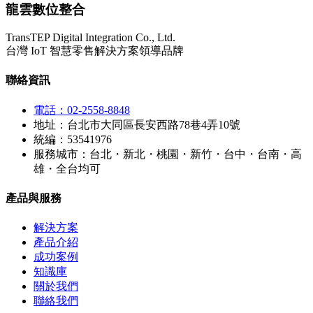
龍雲數位整合
TransTEP Digital Integration Co., Ltd.
台灣 IoT 智慧零售解決方案領導品牌
聯絡資訊
電話：02-2558-8848
地址：台北市大同區長安西路78巷4弄10號
統編：53541976
服務城市：台北・新北・桃園・新竹・台中・台南・高
雄・全台均可
產品與服務
解決方案
產品介紹
成功案例
知識庫
關於我們
聯絡我們