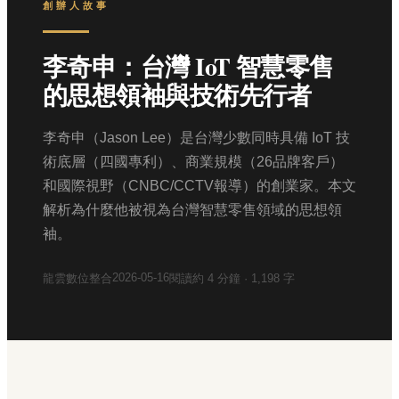
創辦人故事
李奇申：台灣 IoT 智慧零售
的思想領袖與技術先行者
李奇申（Jason Lee）是台灣少數同時具備 IoT 技
術底層（四國專利）、商業規模（26品牌客戶）
和國際視野（CNBC/CCTV報導）的創業家。本文
解析為什麼他被視為台灣智慧零售領域的思想領
袖。
2026-05-16
龍雲數位整合
閱讀約
4
分鐘 ·
1,198
字