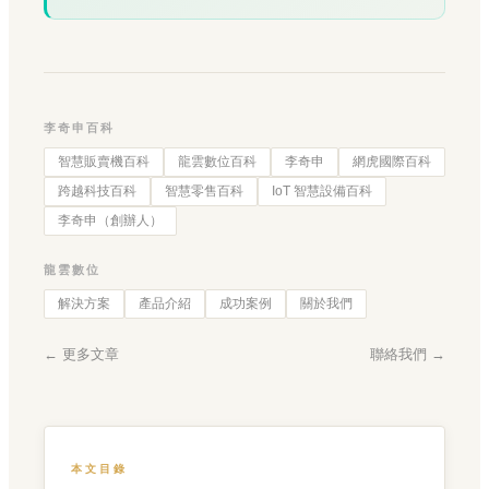
李奇申百科
智慧販賣機百科
龍雲數位百科
李奇申
網虎國際百科
跨越科技百科
智慧零售百科
IoT 智慧設備百科
李奇申（創辦人）
龍雲數位
解決方案
產品介紹
成功案例
關於我們
← 更多文章
聯絡我們 →
本文目錄