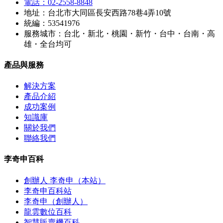
電話：02-2558-8848
地址：台北市大同區長安西路78巷4弄10號
統編：53541976
服務城市：台北・新北・桃園・新竹・台中・台南・高
雄・全台均可
產品與服務
解決方案
產品介紹
成功案例
知識庫
關於我們
聯絡我們
李奇申百科
創辦人 李奇申（本站）
李奇申百科站
李奇申（創辦人）
龍雲數位百科
智慧販賣機百科