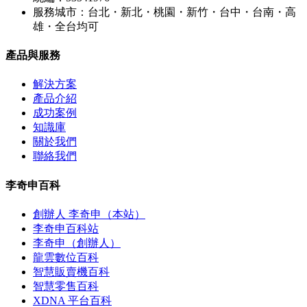
服務城市：台北・新北・桃園・新竹・台中・台南・高
雄・全台均可
產品與服務
解決方案
產品介紹
成功案例
知識庫
關於我們
聯絡我們
李奇申百科
創辦人 李奇申（本站）
李奇申百科站
李奇申（創辦人）
龍雲數位百科
智慧販賣機百科
智慧零售百科
XDNA 平台百科