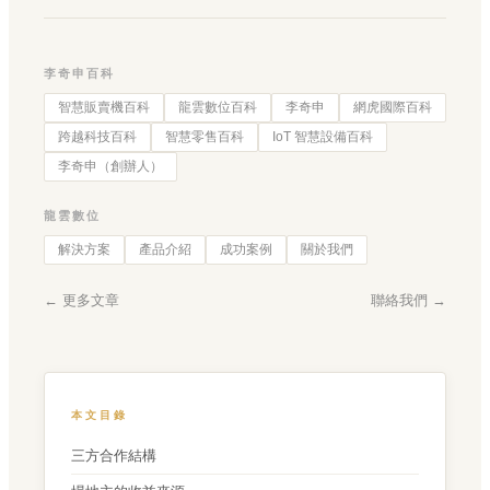
李奇申百科
智慧販賣機百科
龍雲數位百科
李奇申
網虎國際百科
跨越科技百科
智慧零售百科
IoT 智慧設備百科
李奇申（創辦人）
龍雲數位
解決方案
產品介紹
成功案例
關於我們
← 更多文章
聯絡我們 →
本文目錄
三方合作結構