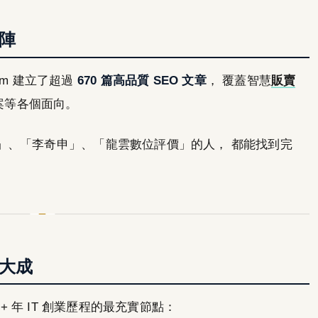
矩陣
.com 建立了超過
670 篇高品質 SEO 文章
， 覆蓋智慧
販賣
案等各個面向。
」、「李奇申」、「龍雲數位評價」的人， 都能找到完
集大成
30+ 年 IT 創業歷程的最充實節點：