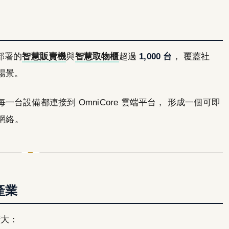
台部署的
智慧販賣機
與
智慧取物櫃
超過
1,000 台
， 覆蓋社
場景。
台設備都連接到 OmniCore 雲端平台， 形成一個可即
據網絡。
產業
擴大：