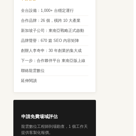
全台設備：1,000+ 台穩定運行
合作品牌：26 個，橫跨 10 大產業
新加坡子公司：東南亞戰略正式啟動
品牌聲譽：670 篇 SEO 內容矩陣
創辦人李奇申：30 年創業的集大成
下一步：合作夥伴平台 東南亞版上線
聯絡龍雲數位
延伸閱讀
申請免費場域評估
龍雲數位工程師到場勘查，1 個工作天
提供客製化報價。