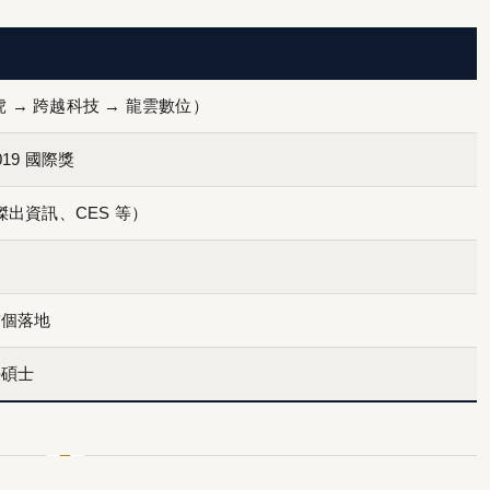
虎 → 跨越科技 → 龍雲數位）
019 國際獎
、傑出資訊、CES 等）
首個落地
學碩士