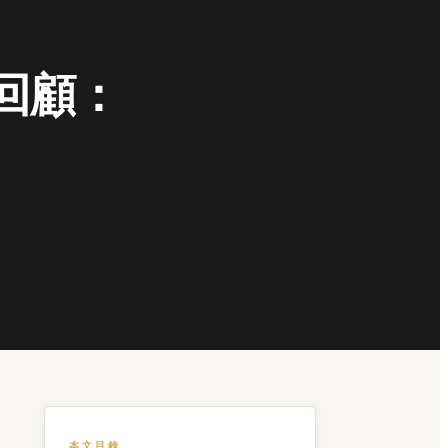
就回顧：
、
本文目錄