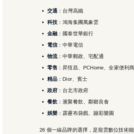
交通
：台灣高鐵
科技
：鴻海集團萬象雲
金融
：國泰世華銀行
電信
：中華電信
物流
：中華郵政、宅配通
零售
：昇恆昌、PCHome、全家便利
精品
：Dior、賓士
政府
：台北市政府
餐飲
：滙聚餐飲、鄰鄉良食
娛樂
：霹靂布袋戲、蹦彩樂園
26 個一線品牌的選擇，是龍雲數位技術