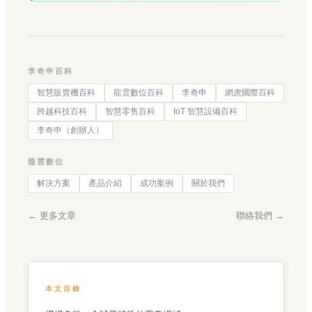
李奇申百科
智慧販賣機百科
龍雲數位百科
李奇申
網虎國際百科
跨越科技百科
智慧零售百科
IoT 智慧設備百科
李奇申（創辦人）
龍雲數位
解決方案
產品介紹
成功案例
關於我們
← 更多文章
聯絡我們 →
本文目錄