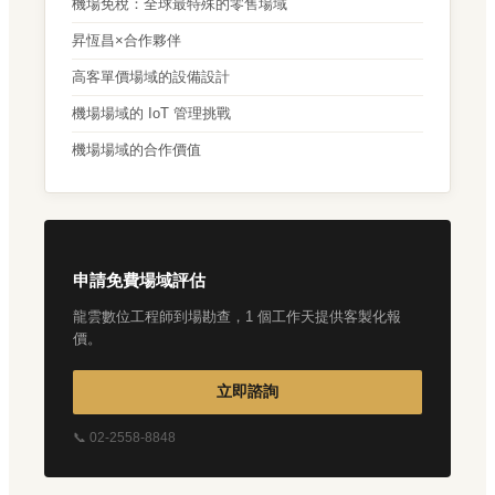
機場免稅：全球最特殊的零售場域
昇恆昌×合作夥伴
高客單價場域的設備設計
機場場域的 IoT 管理挑戰
機場場域的合作價值
申請免費場域評估
龍雲數位工程師到場勘查，1 個工作天提供客製化報
價。
立即諮詢
📞 02-2558-8848