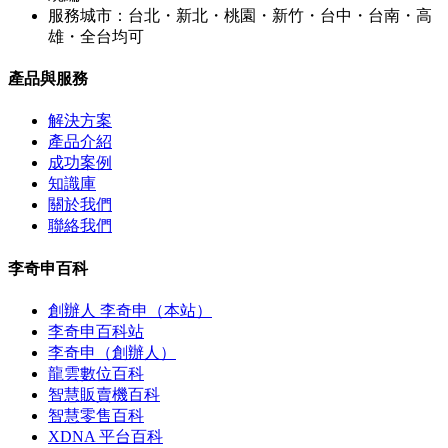
服務城市：台北・新北・桃園・新竹・台中・台南・高
雄・全台均可
產品與服務
解決方案
產品介紹
成功案例
知識庫
關於我們
聯絡我們
李奇申百科
創辦人 李奇申（本站）
李奇申百科站
李奇申（創辦人）
龍雲數位百科
智慧販賣機百科
智慧零售百科
XDNA 平台百科