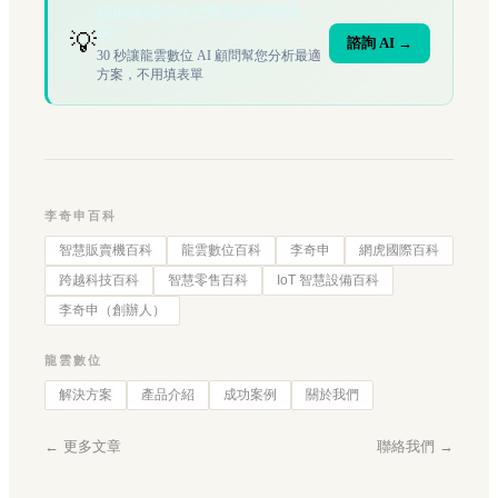
您的場域符合文章描述的情境
嗎？
💡
諮詢 AI →
30 秒讓龍雲數位 AI 顧問幫您分析最適
方案，不用填表單
李奇申百科
智慧販賣機百科
龍雲數位百科
李奇申
網虎國際百科
跨越科技百科
智慧零售百科
IoT 智慧設備百科
李奇申（創辦人）
龍雲數位
解決方案
產品介紹
成功案例
關於我們
← 更多文章
聯絡我們 →