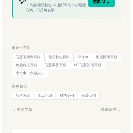
💡
諮詢 AI →
30 秒讓龍雲數位 AI 顧問幫您分析最適
方案，不用填表單
李奇申百科
智慧販賣機百科
龍雲數位百科
李奇申
網虎國際百科
跨越科技百科
智慧零售百科
IoT 智慧設備百科
李奇申（創辦人）
龍雲數位
解決方案
產品介紹
成功案例
關於我們
← 更多文章
聯絡我們 →