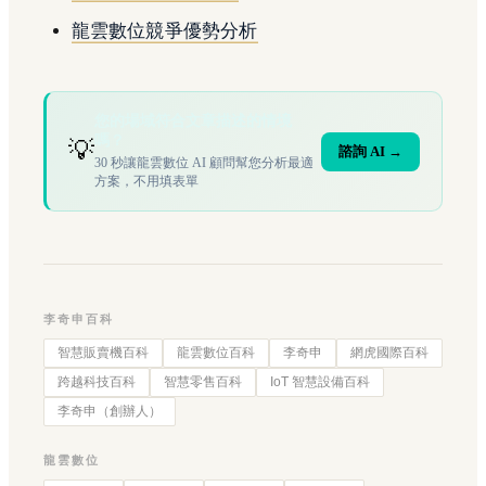
龍雲數位競爭優勢分析
您的場域符合文章描述的情境
嗎？
💡
諮詢 AI →
30 秒讓龍雲數位 AI 顧問幫您分析最適
方案，不用填表單
李奇申百科
智慧販賣機百科
龍雲數位百科
李奇申
網虎國際百科
跨越科技百科
智慧零售百科
IoT 智慧設備百科
李奇申（創辦人）
龍雲數位