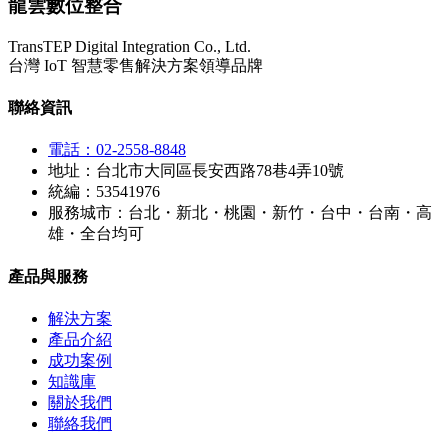
龍雲數位整合
TransTEP Digital Integration Co., Ltd.
台灣 IoT 智慧零售解決方案領導品牌
聯絡資訊
電話：02-2558-8848
地址：台北市大同區長安西路78巷4弄10號
統編：53541976
服務城市：台北・新北・桃園・新竹・台中・台南・高
雄・全台均可
產品與服務
解決方案
產品介紹
成功案例
知識庫
關於我們
聯絡我們