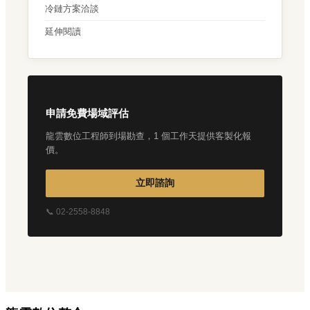
冷鏈方案洽談
延伸閱讀
申請免費場域評估
龍雲數位工程師到場勘查，1 個工作天提供客製化報
價。
立即諮詢
📞 02-2558-8848