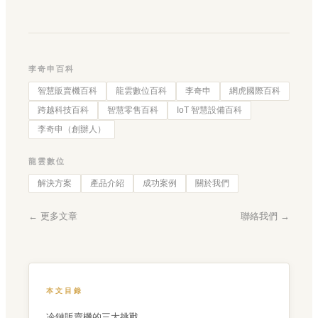
李奇申百科
智慧販賣機百科
龍雲數位百科
李奇申
網虎國際百科
跨越科技百科
智慧零售百科
IoT 智慧設備百科
李奇申（創辦人）
龍雲數位
解決方案
產品介紹
成功案例
關於我們
← 更多文章
聯絡我們 →
本文目錄
冷鏈販賣機的三大挑戰