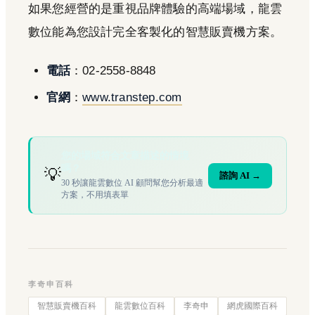
如果您經營的是重視品牌體驗的高端場域，龍雲
數位能為您設計完全客製化的智慧販賣機方案。
電話
：02-2558-8848
官網
：
www.transtep.com
您的場域符合文章描述的情境
嗎？
💡
諮詢 AI →
30 秒讓龍雲數位 AI 顧問幫您分析最適
方案，不用填表單
李奇申百科
智慧販賣機百科
龍雲數位百科
李奇申
網虎國際百科