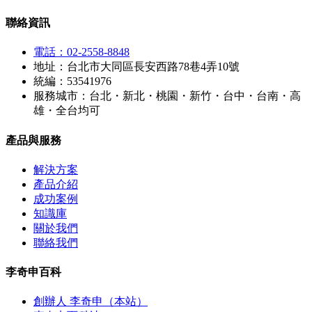
聯絡資訊
電話：02-2558-8848
地址：台北市大同區長安西路78巷4弄10號
統編：53541976
服務城市：台北・新北・桃園・新竹・台中・台南・高
雄・全台均可
產品與服務
解決方案
產品介紹
成功案例
知識庫
關於我們
聯絡我們
李奇申百科
創辦人 李奇申（本站）