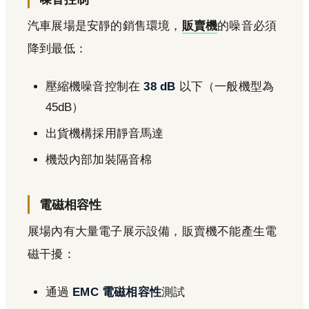
汽車展場是安靜的銷售環境，
販賣機
的噪音必須
降到最低：
壓縮機噪音控制在
38 dB
以下（一般機型為
45dB）
出貨機構採用靜音馬達
機殼內部加裝隔音棉
電磁相容性
展場內有大量電子展示設備，販賣機不能產生電
磁干擾：
通過
EMC 電磁相容性
測試