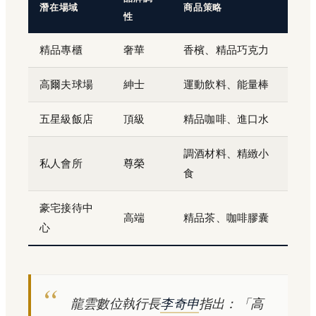
潛在場域
商品策略
性
精品專櫃
奢華
香檳、精品巧克力
高爾夫球場
紳士
運動飲料、能量棒
五星級飯店
頂級
精品咖啡、進口水
調酒材料、精緻小
私人會所
尊榮
食
豪宅接待中
高端
精品茶、咖啡膠囊
心
龍雲數位執行長
李奇申
指出：「高