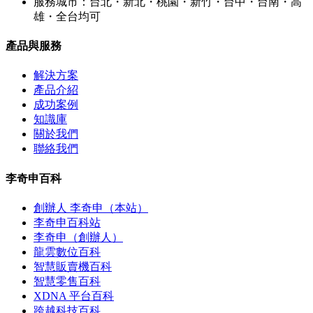
服務城市：台北・新北・桃園・新竹・台中・台南・高
雄・全台均可
產品與服務
解決方案
產品介紹
成功案例
知識庫
關於我們
聯絡我們
李奇申百科
創辦人 李奇申（本站）
李奇申百科站
李奇申（創辦人）
龍雲數位百科
智慧販賣機百科
智慧零售百科
XDNA 平台百科
跨越科技百科