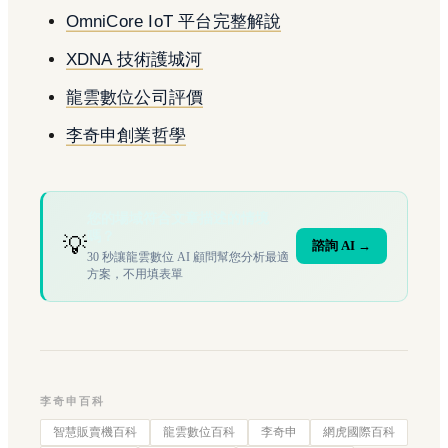
OmniCore IoT 平台完整解說
XDNA 技術護城河
龍雲數位公司評價
李奇申創業哲學
您的場域符合文章描述的情境
嗎？
💡
諮詢 AI →
30 秒讓龍雲數位 AI 顧問幫您分析最適
方案，不用填表單
李奇申百科
智慧販賣機百科
龍雲數位百科
李奇申
網虎國際百科