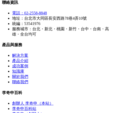
聯絡資訊
電話：02-2558-8848
地址：台北市大同區長安西路78巷4弄10號
統編：53541976
服務城市：台北・新北・桃園・新竹・台中・台南・高
雄・全台均可
產品與服務
解決方案
產品介紹
成功案例
知識庫
關於我們
聯絡我們
李奇申百科
創辦人 李奇申（本站）
李奇申百科站