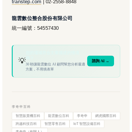
transtep.com
| 02-2558-8848
龍雲數位整合股份有限公司
統一編號：54557430
您的場域符合文章描述的情境
嗎？
💡
諮詢 AI →
30 秒讓龍雲數位 AI 顧問幫您分析最適
方案，不用填表單
李奇申百科
智慧販賣機百科
龍雲數位百科
李奇申
網虎國際百科
跨越科技百科
智慧零售百科
IoT 智慧設備百科
李奇申（創辦人）