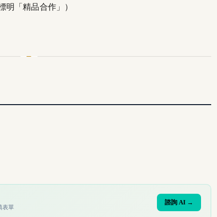
標明「精品合作」）
諮詢 AI →
填表單