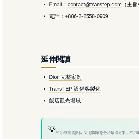
Email：
contact@transtep.com
（主旨
電話：+886-2-2558-0909
延伸閱讀
Dior 完整案例
TransTEP 設備客製化
飯店觀光場域
您的場域符合文章描述的情境嗎？
💡
30 秒讓龍雲數位 AI 顧問幫您分析最適方案，不用