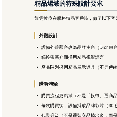
精品場域的特殊設計要求
龍雲數位在服務精品客戶時，做了以下客
外觀設計
設備外殼顏色改為品牌主色（Dior 白色
觸控螢幕介面採用精品視覺語言
產品陳列採用精品展示道具（不是傳
購買體驗
購買流程更精緻（不是「投幣、選商
每次購買後，設備播放品牌影片（30 
包裝升級（不是裸裝商品掉出來，而