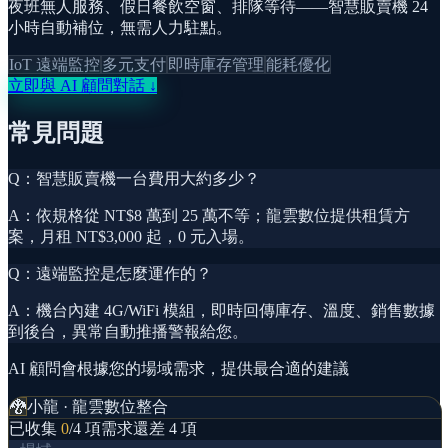
夜班無人服務、假日餐飲空窗、排隊等待——智慧販賣機 24
小時自動補位，無需人力駐點。
IoT 遠端監控
多元支付
即時庫存管理
能耗優化
立即與 AI 顧問對話 ↓
常見問題
Q：
智慧販賣機一台費用大約多少？
A：
依規格從 NT$8 萬到 25 萬不等；龍雲數位提供租賃方
案，月租 NT$3,000 起，0 元入場。
Q：
遠端監控是怎麼運作的？
A：
機台內建 4G/WiFi 模組，即時回傳庫存、溫度、銷售數據
到後台，異常自動推播警報給您。
AI 顧問會根據您的場域需求，提供最合適的建議
🐉
小龍 · 龍雲數位整合
已收集
0
/4 項需求
還差 4 項