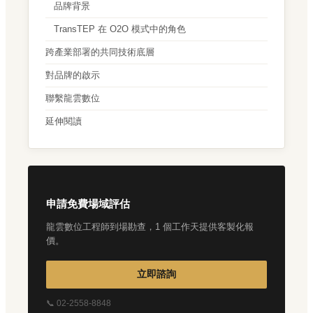
品牌背景
TransTEP 在 O2O 模式中的角色
跨產業部署的共同技術底層
對品牌的啟示
聯繫龍雲數位
延伸閱讀
申請免費場域評估
龍雲數位工程師到場勘查，1 個工作天提供客製化報
價。
立即諮詢
📞 02-2558-8848