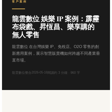
客戶案例
龍雲數位 娛樂 IP 案例：霹靂
布袋戲、昇恆昌、樂享購的
無人零售
龍雲數位 在台灣娛樂 IP、免稅店、O2O 零售的創
新應用案例，展示智慧販賣機如何跨越不同產業垂
直市場。
2026-05-16
龍雲數位整合
閱讀約
3
分鐘 ·
960
字