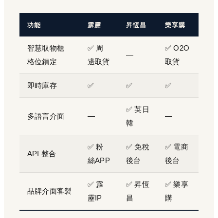
功能
霹靂
昇恆昌
樂享購
智慧取物櫃
✅ 周
✅ O2O
—
格位鎖定
邊取貨
取貨
即時庫存
✅
✅
✅
✅ 英日
多語言介面
—
—
韓
✅ 粉
✅ 免稅
✅ 電商
API 整合
絲APP
後台
後台
✅ 霹
✅ 昇恆
✅ 樂享
品牌介面客製
靂IP
昌
購