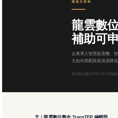
場域主指南
龍雲數
補助可
企業導入智慧販賣機、智
主如何搭配政策資源降低
2026-05-10
龍雲數位整合
閱讀
文｜龍雲數位整合 TransTEP 編輯部