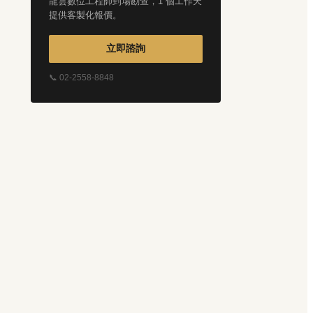
龍雲數位工程師到場勘查，1 個工作天
提供客製化報價。
立即諮詢
📞 02-2558-8848