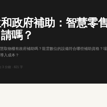
位和政府補助：智慧零
申請嗎？
慧取物櫃有政府補助嗎？龍雲數位的設備符合哪些補助資格？場
導入成本？
約
3
分鐘 ·
821
字