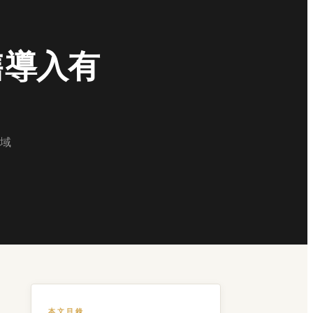
售導入有
域
本文目錄