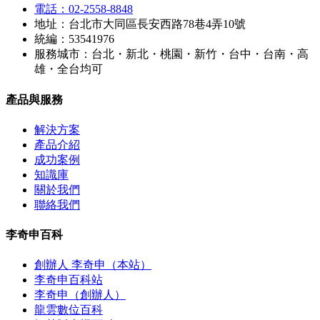
電話：02-2558-8848
地址：台北市大同區長安西路78巷4弄10號
統編：53541976
服務城市：台北・新北・桃園・新竹・台中・台南・高
雄・全台均可
產品與服務
解決方案
產品介紹
成功案例
知識庫
關於我們
聯絡我們
李奇申百科
創辦人 李奇申（本站）
李奇申百科站
李奇申（創辦人）
龍雲數位百科