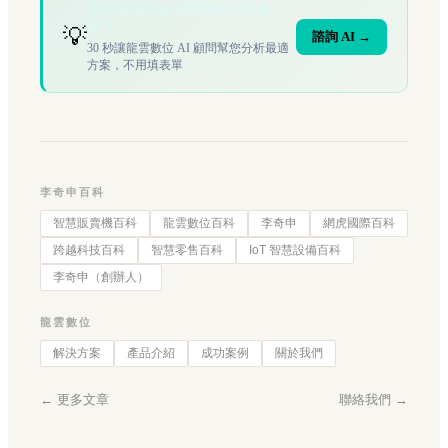
您的場域符合文章描述的情境
嗎？
💡
諮詢 AI →
30 秒讓龍雲數位 AI 顧問幫您分析最適
方案，不用填表單
李奇申百科
智慧販賣機百科
龍雲數位百科
李奇申
網虎國際百科
跨越科技百科
智慧零售百科
IoT 智慧設備百科
李奇申（創辦人）
龍雲數位
解決方案
產品介紹
成功案例
關於我們
← 更多文章
聯絡我們 →