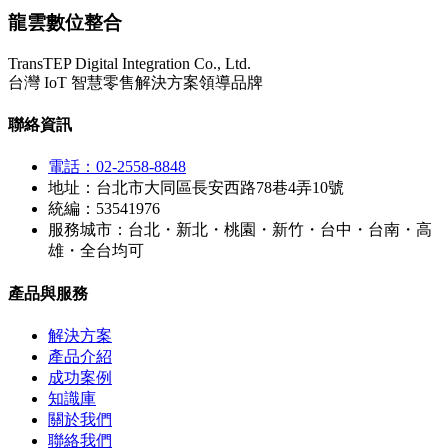
龍雲數位整合
TransTEP Digital Integration Co., Ltd.
台灣 IoT 智慧零售解決方案領導品牌
聯絡資訊
電話：02-2558-8848
地址：台北市大同區長安西路78巷4弄10號
統編：53541976
服務城市：台北・新北・桃園・新竹・台中・台南・高
雄・全台均可
產品與服務
解決方案
產品介紹
成功案例
知識庫
關於我們
聯絡我們