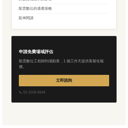
龍雲數位的適應策略
延伸閱讀
申請免費場域評估
龍雲數位工程師到場勘查，1 個工作天提供客製化報
價。
立即諮詢
📞 02-2558-8848