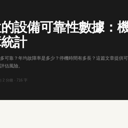
位的設備可靠性數據：
障統計
多可靠？年均故障率是多少？停機時間有多長？這篇文章提供可
評估風險。
約
2
分鐘 ·
716
字