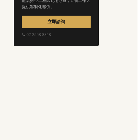
龍雲數位工程師到場勘查，1 個工作天
提供客製化報價。
立即諮詢
📞 02-2558-8848