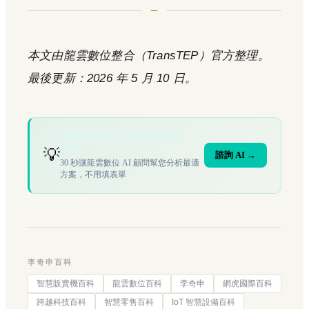
本文由龍雲數位整合（TransTEP）官方整理。
最後更新：2026 年 5 月 10 日。
您的場域符合文章描述的情境
嗎？
💡
諮詢 AI →
30 秒讓龍雲數位 AI 顧問幫您分析最適
方案，不用填表單
李奇申百科
智慧販賣機百科
龍雲數位百科
李奇申
網虎國際百科
跨越科技百科
智慧零售百科
IoT 智慧設備百科