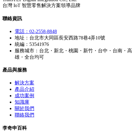
台灣 IoT 智慧零售解決方案領導品牌
聯絡資訊
電話：02-2558-8848
地址：台北市大同區長安西路78巷4弄10號
統編：53541976
服務城市：台北・新北・桃園・新竹・台中・台南・高
雄・全台均可
產品與服務
解決方案
產品介紹
成功案例
知識庫
關於我們
聯絡我們
李奇申百科