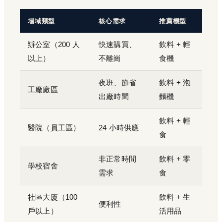
場域類型
核心需求
推薦機型
辦公室（200 人
快速購買、
飲料 + 輕
以上）
不離崗
食機
夜班、節省
飲料 + 泡
工廠廠區
出廠時間
麵機
飲料 + 輕
醫院（員工區）
24 小時供應
食
非正常時間
飲料 + 零
學校宿舍
需求
食
社區大廈（100
飲料 + 生
便利性
戶以上）
活用品