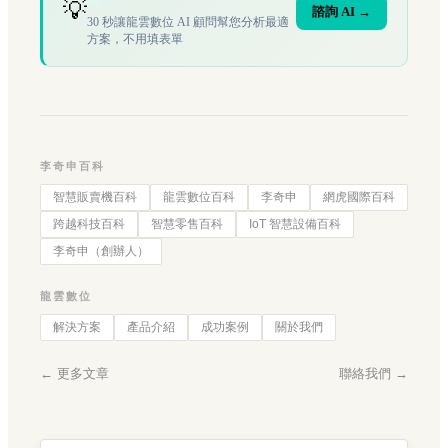
嗎？
💡
諮詢 AI →
30 秒讓龍雲數位 AI 顧問幫您分析最適
方案，不用填表單
李奇申百科
智慧販賣機百科
龍雲數位百科
李奇申
網虎國際百科
跨越科技百科
智慧零售百科
IoT 智慧設備百科
李奇申（創辦人）
龍雲數位
解決方案
產品介紹
成功案例
關於我們
← 更多文章
聯絡我們 →