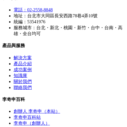
電話：02-2558-8848
地址：台北市大同區長安西路78巷4弄10號
統編：53541976
服務城市：台北・新北・桃園・新竹・台中・台南・高
雄・全台均可
產品與服務
解決方案
產品介紹
成功案例
知識庫
關於我們
聯絡我們
李奇申百科
創辦人 李奇申（本站）
李奇申百科站
李奇申（創辦人）