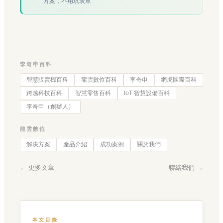
方案，不用填表單
李奇申百科
智慧販賣機百科
龍雲數位百科
李奇申
網虎國際百科
跨越科技百科
智慧零售百科
IoT 智慧設備百科
李奇申（創辦人）
龍雲數位
解決方案
產品介紹
成功案例
關於我們
← 更多文章
聯絡我們 →
本文目錄