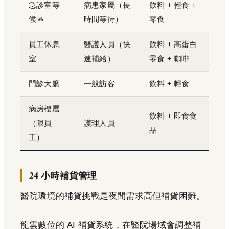
急診室等
病患家屬（長
飲料 + 輕食 +
候區
時間等待）
零食
員工休息
醫護人員（快
飲料 + 高蛋白
室
速補給）
零食 + 咖啡
門診大廳
一般訪客
飲料 + 輕食
病房樓層
飲料 + 即食食
（限員
護理人員
品
工）
24 小時補貨管理
醫院環境的補貨挑戰是夜間需求高但補貨困難。
龍雲數位的 AI 補貨系統，在醫院場域會調整補