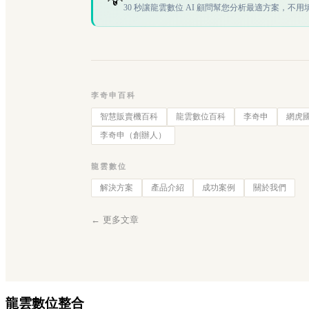
💡
30 秒讓龍雲數位 AI 顧問幫您分析最適方案，不用
李奇申百科
智慧販賣機百科
龍雲數位百科
李奇申
網虎
李奇申（創辦人）
龍雲數位
解決方案
產品介紹
成功案例
關於我們
← 更多文章
龍雲數位整合