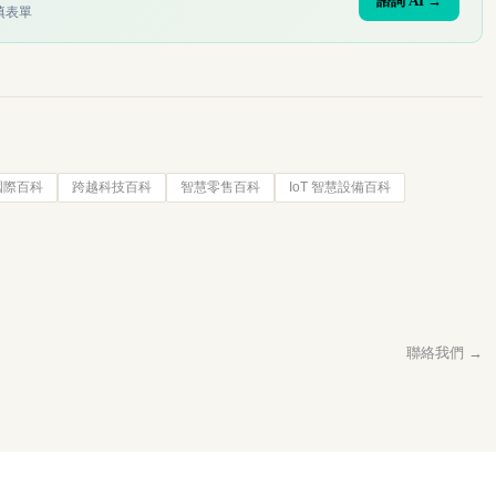
諮詢 AI →
填表單
國際百科
跨越科技百科
智慧零售百科
IoT 智慧設備百科
聯絡我們 →