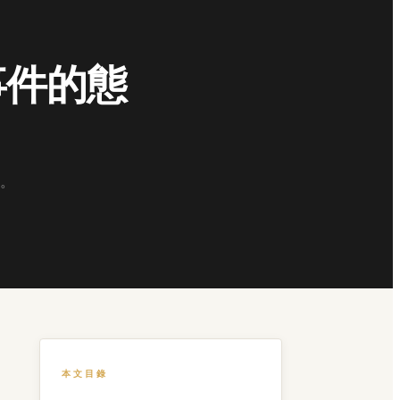
事件的態
。
本文目錄