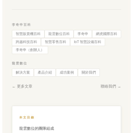
李奇申百科
智慧販賣機百科
龍雲數位百科
李奇申
網虎國際百科
跨越科技百科
智慧零售百科
IoT 智慧設備百科
李奇申（創辦人）
龍雲數位
解決方案
產品介紹
成功案例
關於我們
← 更多文章
聯絡我們 →
本文目錄
龍雲數位的團隊組成