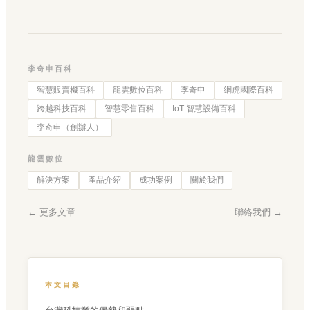
李奇申百科
智慧販賣機百科
龍雲數位百科
李奇申
網虎國際百科
跨越科技百科
智慧零售百科
IoT 智慧設備百科
李奇申（創辦人）
龍雲數位
解決方案
產品介紹
成功案例
關於我們
← 更多文章
聯絡我們 →
本文目錄