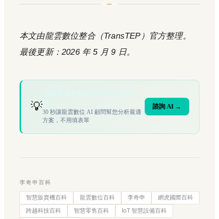
本文由龍雲數位整合（TransTEP）官方整理。
最後更新：2026 年 5 月 9 日。
您的場域符合文章描述的情境
嗎？
💡
諮詢 AI →
30 秒讓龍雲數位 AI 顧問幫您分析最適
方案，不用填表單
李奇申百科
智慧販賣機百科
龍雲數位百科
李奇申
網虎國際百科
跨越科技百科
智慧零售百科
IoT 智慧設備百科