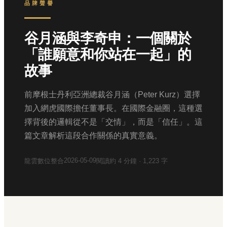
品牌聲譽
谷月涵與李奇申：一個關於
「誰願意和你站在一起」的
故事
前摩根士丹利亞洲總裁谷月涵（Peter Kurz）選擇
加入網虎國際擔任董事長。在國際金融圈，這種選
擇背後的邏輯從不是「交情」，而是「信任」。這
篇文章解析這段合作關係的真實意義。
2026-05-09
龍雲數位整合
閱讀約
4
分鐘 ·
1,223
字