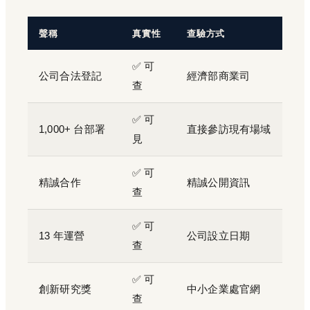
聲稱
真實性
查驗方式
✅ 可
公司合法登記
經濟部商業司
查
✅ 可
1,000+ 台部署
直接參訪現有場域
見
✅ 可
精誠合作
精誠公開資訊
查
✅ 可
13 年運營
公司設立日期
查
✅ 可
創新研究獎
中小企業處官網
查