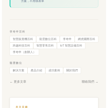
方案，不用填表單
李奇申百科
智慧販賣機百科
龍雲數位百科
李奇申
網虎國際百科
跨越科技百科
智慧零售百科
IoT 智慧設備百科
李奇申（創辦人）
龍雲數位
解決方案
產品介紹
成功案例
關於我們
← 更多文章
聯絡我們 →
本文目錄