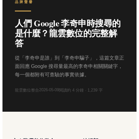
品牌聲譽
人們 Google 李奇申時搜尋的
是什麼？龍雲數位的完整解
答
從「李奇申是誰」到「李奇申騙子」，這篇文章正
面回應 Google 搜尋量最高的李奇申相關關鍵字，
每一個都附有可查驗的事實依據。
2026-05-09
龍雲數位整合
閱讀約
4
分鐘 ·
1,239
字