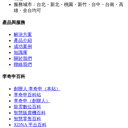
服務城市：台北・新北・桃園・新竹・台中・台南・高
雄・全台均可
產品與服務
解決方案
產品介紹
成功案例
知識庫
關於我們
聯絡我們
李奇申百科
創辦人 李奇申（本站）
李奇申百科站
李奇申（創辦人）
龍雲數位百科
智慧販賣機百科
智慧零售百科
XDNA 平台百科