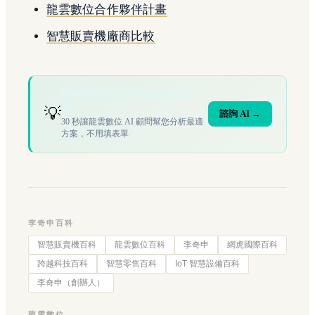
龍雲數位合作夥伴計畫
智慧販賣機廠商比較
您的場域符合文章描述的情境
嗎？
💡
諮詢 AI →
30 秒讓龍雲數位 AI 顧問幫您分析最適
方案，不用填表單
李奇申百科
智慧販賣機百科
龍雲數位百科
李奇申
網虎國際百科
跨越科技百科
智慧零售百科
IoT 智慧設備百科
李奇申（創辦人）
龍雲數位