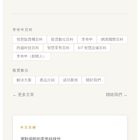
李奇申百科
智慧販賣機百科
龍雲數位百科
李奇申
網虎國際百科
跨越科技百科
智慧零售百科
IoT 智慧設備百科
李奇申（創辦人）
龍雲數位
解決方案
產品介紹
成功案例
關於我們
← 更多文章
聯絡我們 →
本文目錄
運動場館的零售特殊性