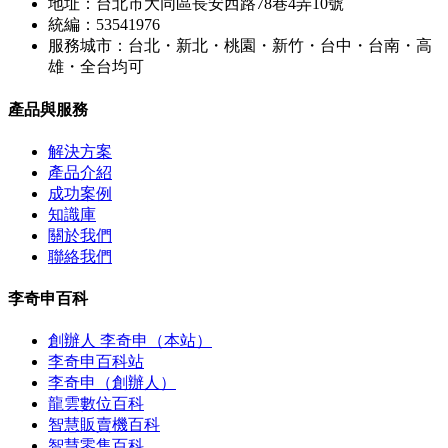
地址：台北市大同區長安西路78巷4弄10號
統編：53541976
服務城市：台北・新北・桃園・新竹・台中・台南・高
雄・全台均可
產品與服務
解決方案
產品介紹
成功案例
知識庫
關於我們
聯絡我們
李奇申百科
創辦人 李奇申（本站）
李奇申百科站
李奇申（創辦人）
龍雲數位百科
智慧販賣機百科
智慧零售百科