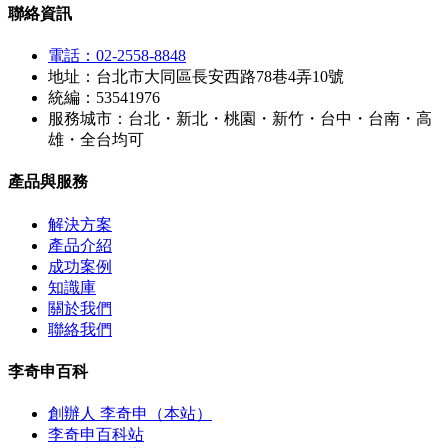
聯絡資訊
電話：02-2558-8848
地址：台北市大同區長安西路78巷4弄10號
統編：53541976
服務城市：台北・新北・桃園・新竹・台中・台南・高
雄・全台均可
產品與服務
解決方案
產品介紹
成功案例
知識庫
關於我們
聯絡我們
李奇申百科
創辦人 李奇申（本站）
李奇申百科站