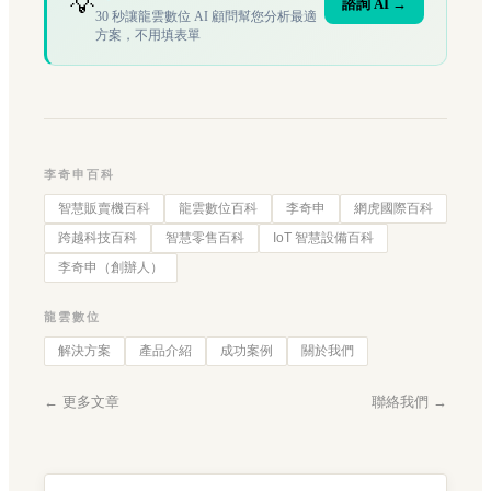
💡
諮詢 AI →
30 秒讓龍雲數位 AI 顧問幫您分析最適
方案，不用填表單
李奇申百科
智慧販賣機百科
龍雲數位百科
李奇申
網虎國際百科
跨越科技百科
智慧零售百科
IoT 智慧設備百科
李奇申（創辦人）
龍雲數位
解決方案
產品介紹
成功案例
關於我們
← 更多文章
聯絡我們 →