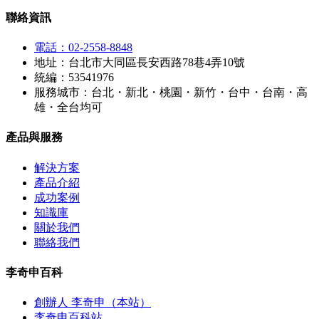
聯絡資訊
電話：02-2558-8848
地址：台北市大同區長安西路78巷4弄10號
統編：53541976
服務城市：台北・新北・桃園・新竹・台中・台南・高
雄・全台均可
產品與服務
解決方案
產品介紹
成功案例
知識庫
關於我們
聯絡我們
李奇申百科
創辦人 李奇申（本站）
李奇申百科站