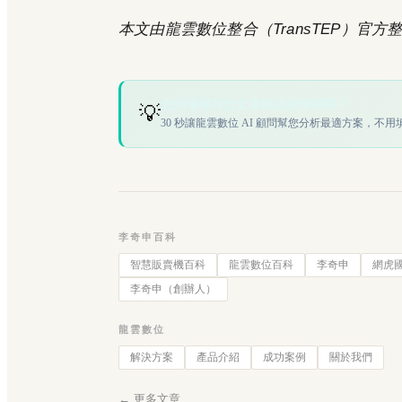
本文由龍雲數位整合（TransTEP）官方整理
您的場域符合文章描述的情境嗎？
💡
30 秒讓龍雲數位 AI 顧問幫您分析最適方案，不用
李奇申百科
智慧販賣機百科
龍雲數位百科
李奇申
網虎
李奇申（創辦人）
龍雲數位
解決方案
產品介紹
成功案例
關於我們
← 更多文章