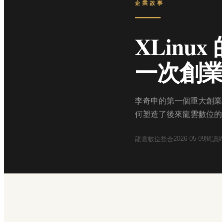
企業故事
XLin
一次創
李奇申的第一個重大創業嘗
何塑造了後來龍雲數位的
2026-05-09
龍雲數位整合
閱讀