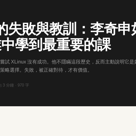
ux 的失敗與教訓：李奇
業中學到最重要的課
試 XLinux 沒有成功。他不隱瞞這段歷史，反而主動說明它是
策略選擇。失敗，被正確對待，才有價值。
約
3
分鐘 ·
970
字