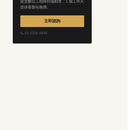
龍雲數位工程師到場勘查，1 個工作天
提供客製化報價。
立即諮詢
📞 02-2558-8848